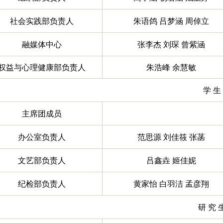
社会实践部负责人
朱语鸽 吕梦涵 周倬立
融媒体中心
张李杰 刘琛 曾紫涵
权益与心理健康部负责人
朱浩峰 余慧敏
学 生
主席团成员
办公室负责人
范思源 刘佳筱 张菡
文艺部负责人
吕鑫垚 姬佳妮
纪检部负责人
黄家怡 白羽洁 孟彦翔
研 究 