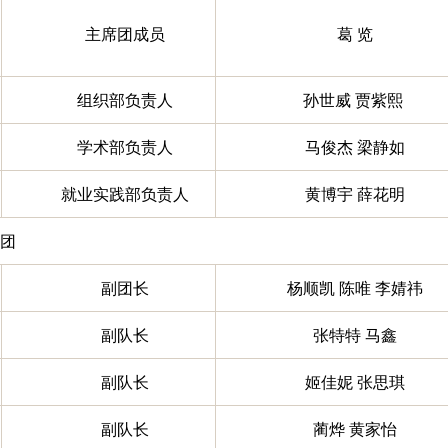
主席团成员
葛 览
组织部负责人
孙世威 贾紫熙
学术部负责人
马俊杰 梁静如
就业实践部负责人
黄博宇 薛花明
 团
副团长
杨顺凯 陈唯 李婧祎
副队长
张特特 马鑫
副队长
姬佳妮 张思琪
副队长
蔺烨 黄家怡