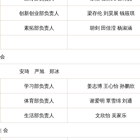
创新创业部负责人
梁存伦 刘昊展 钱筱琪
素拓部负责人
胡剑 田佳滢 杨淑涵
 会
安琦 严旭 郑冰
学习部负责人
姜志博 王心怡 孙鹏欣
体育部负责人
谢爱明 覃雪绵 刘通
生活部负责人
文欣怡 吴家乐
生 会