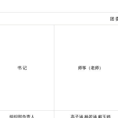
团 
书 记
师筝（老师）
组织部负责人
高子涵 杨若涵 戴玉婷