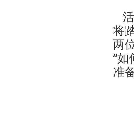
将
两
“
准