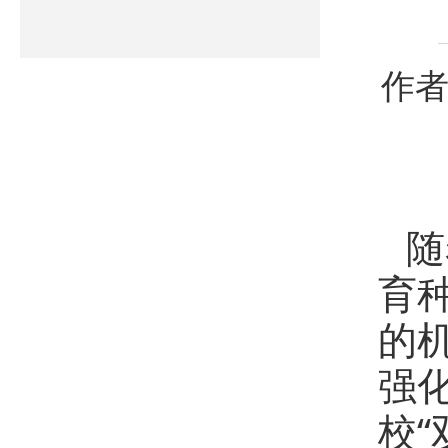
作者
随
育
的
强
校“