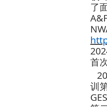
了面
A&F
NW
htt
2
首
2
训
G