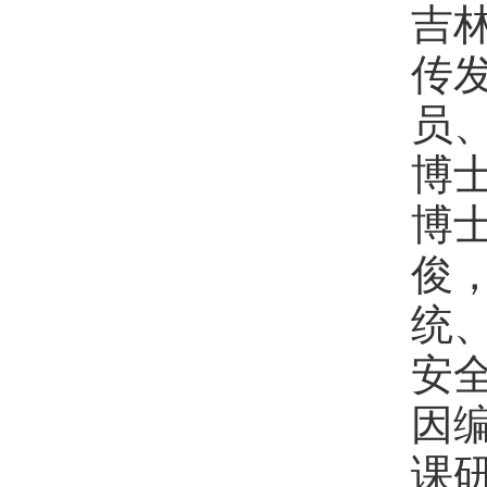
吉
传
员
博
博
俊，
统
安
因
课