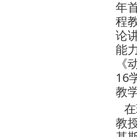
年
程
论讲
能
《
1
教
在
教
基