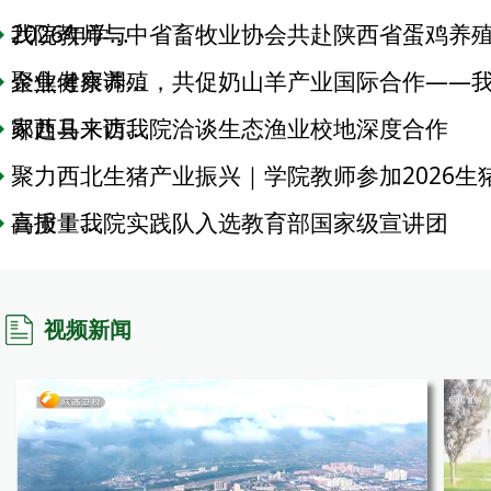
2026年学...
我院教师与中省畜牧业协会共赴陕西省蛋鸡养
企业考察调...
聚焦健康养殖，共促奶山羊产业国际合作——
家赴马来西...
郧西县来访我院洽谈生态渔业校地深度合作
聚力西北生猪产业振兴｜学院教师参加2026生
高质量...
喜报！我院实践队入选教育部国家级宣讲团
视频新闻